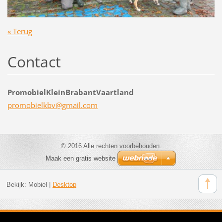
« Terug
Contact
PromobielKleinBrabantVaartland
promobie
lkbv@gma
il.com
© 2016 Alle rechten voorbehouden.
Maak een gratis website
Bekijk:
Mobiel
|
Desktop