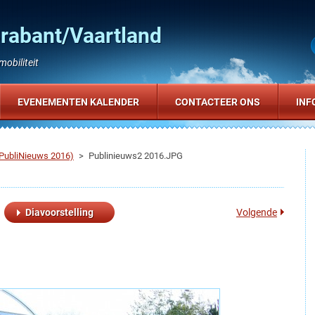
Brabant/Vaartland
obiliteit
EVENEMENTEN KALENDER
CONTACTEER ONS
INF
(PubliNieuws 2016)
>
Publinieuws2 2016.JPG
Diavoorstelling
Volgende